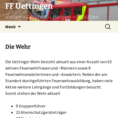
Zum
FF Uettingen
Inhalt
Retten – Löschen – Bergen – Schützen
springen
Suchen
Menü
nach:
Die Wehr
Die Uettinger Wehr besteht aktuell aus einer Anzahl von 63
aktiven Feuerwehrfrauen und –Männern sowie 8
Feuerwehranwärterinnen und –Anwärtern. Neben der am
Standort durchgeführten Feuerwehrausbildung, haben viele
Aktive weitere Lehrgänge und Fortbildungen besucht.
Somit stehen der Wehr aktuell
9 Gruppenführer
23 Atemschutzgeräteträger