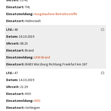
Uhrzeit:
13:42
Einsatzart:
THL
Einsatzmeldung:
Ausgelaufene Betriebsstoffe
Einsatzort:
Helmstadt
Lfd.:
48
Datum:
16.10.2019
Uhrzeit:
08:25
Einsatzart:
Brand
Einsatzmeldung:
LKW-Brand
Einsatzort:
BAB3 Würzburg Richtung Frankfurt km 267
Lfd.:
47
Datum:
14.10.2019
Uhrzeit:
21:29
Einsatzart:
HVO
Einsatzmeldung:
HVO
Einsatzort:
Uettingen