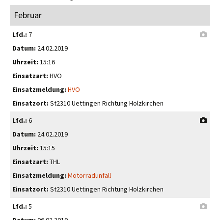
Februar
Lfd.:
7
Datum:
24.02.2019
Uhrzeit:
15:16
Einsatzart:
HVO
Einsatzmeldung:
HVO
Einsatzort:
St2310 Uettingen Richtung Holzkirchen
Lfd.:
6
Datum:
24.02.2019
Uhrzeit:
15:15
Einsatzart:
THL
Einsatzmeldung:
Motorradunfall
Einsatzort:
St2310 Uettingen Richtung Holzkirchen
Lfd.:
5