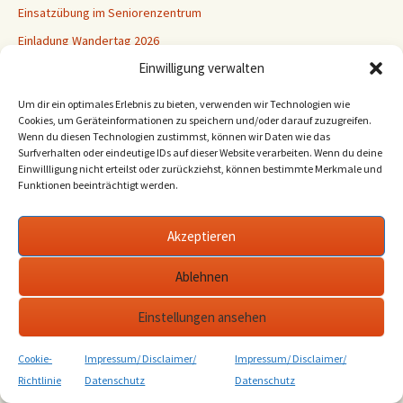
Einsatzübung im Seniorenzentrum
Einladung Wandertag 2026
Einwilligung verwalten
Einladung zur Aktion Putzmunter 2026
Einladung Generalversammlung 2026
Um dir ein optimales Erlebnis zu bieten, verwenden wir Technologien wie
Cookies, um Geräteinformationen zu speichern und/oder darauf zuzugreifen.
Einsatzstatistik 2025
Wenn du diesen Technologien zustimmst, können wir Daten wie das
Surfverhalten oder eindeutige IDs auf dieser Website verarbeiten. Wenn du deine
Einwillligung nicht erteilst oder zurückziehst, können bestimmte Merkmale und
Funktionen beeinträchtigt werden.
Gemeinde Uettingen
Akzeptieren
Ablehnen
Einstellungen ansehen
Cookie-
Impressum/ Disclaimer/
Impressum/ Disclaimer/
Richtlinie
Datenschutz
Datenschutz