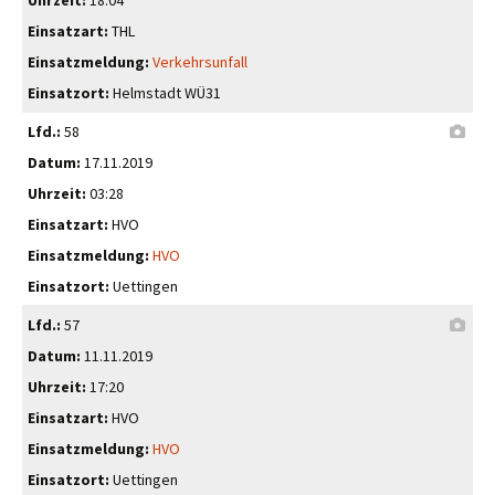
Uhrzeit:
18:04
Einsatzart:
THL
Einsatzmeldung:
Verkehrsunfall
Einsatzort:
Helmstadt WÜ31
Lfd.:
58
Datum:
17.11.2019
Uhrzeit:
03:28
Einsatzart:
HVO
Einsatzmeldung:
HVO
Einsatzort:
Uettingen
Lfd.:
57
Datum:
11.11.2019
Uhrzeit:
17:20
Einsatzart:
HVO
Einsatzmeldung:
HVO
Einsatzort:
Uettingen