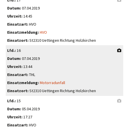
Lfd.:
17
Datum:
07.04.2019
Uhrzeit:
14:45
Einsatzart:
HVO
Einsatzmeldung:
HVO
Einsatzort:
St2310 Uettingen Richtung Holzkirchen
Lfd.:
16
Datum:
07.04.2019
Uhrzeit:
13:44
Einsatzart:
THL
Einsatzmeldung:
Motorradunfall
Einsatzort:
St2310 Uettingen Richtung Holzkirchen
Lfd.:
15
Datum:
05.04.2019
Uhrzeit:
17:27
Einsatzart:
HVO