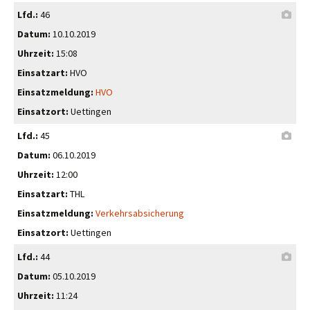
Lfd.:
46
Datum:
10.10.2019
Uhrzeit:
15:08
Einsatzart:
HVO
Einsatzmeldung:
HVO
Einsatzort:
Uettingen
Lfd.:
45
Datum:
06.10.2019
Uhrzeit:
12:00
Einsatzart:
THL
Einsatzmeldung:
Verkehrsabsicherung
Einsatzort:
Uettingen
Lfd.:
44
Datum:
05.10.2019
Uhrzeit:
11:24