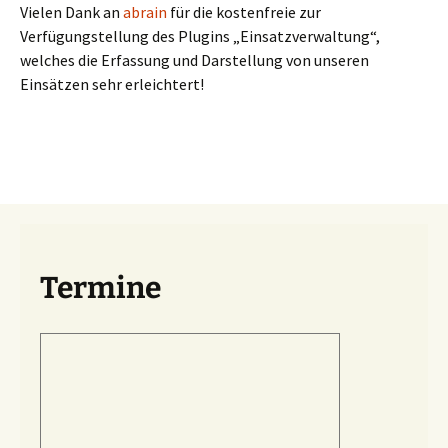
Vielen Dank an
abrain
für die kostenfreie zur
Verfügungstellung des Plugins „Einsatzverwaltung“,
welches die Erfassung und Darstellung von unseren
Einsätzen sehr erleichtert!
Termine