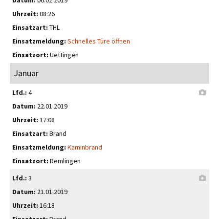
Datum:
06.02.2019
Uhrzeit:
08:26
Einsatzart:
THL
Einsatzmeldung:
Schnelles Türe öffnen
Einsatzort:
Uettingen
Januar
Lfd.:
4
Datum:
22.01.2019
Uhrzeit:
17:08
Einsatzart:
Brand
Einsatzmeldung:
Kaminbrand
Einsatzort:
Remlingen
Lfd.:
3
Datum:
21.01.2019
Uhrzeit:
16:18