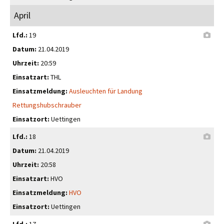
April
Lfd.:
19
Datum:
21.04.2019
Uhrzeit:
20:59
Einsatzart:
THL
Einsatzmeldung:
Ausleuchten für Landung
Rettungshubschrauber
Einsatzort:
Uettingen
Lfd.:
18
Datum:
21.04.2019
Uhrzeit:
20:58
Einsatzart:
HVO
Einsatzmeldung:
HVO
Einsatzort:
Uettingen