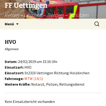
Zum
FF Uettingen
Inhalt
Retten – Löschen – Bergen – Schützen
springen
Suchen
Menü
nach:
HVO
Allgemein
Datum:
24/02/2019 um 15:16 Uhr
Einsatzart:
HVO
Einsatzort:
St2310 Uettingen Richtung Holzkirchen
Fahrzeuge:
MTW (14/1)
Weitere Kräfte:
Notarzt, Polizei, Rettungsdienst
Kein Einsatzbericht vorhanden