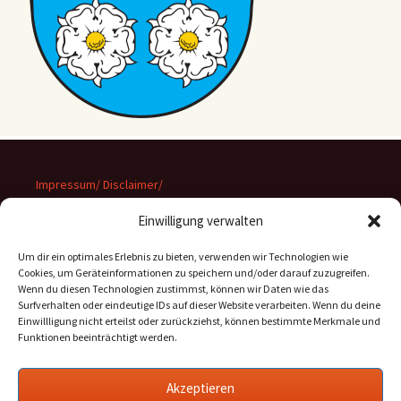
Impressum/ Disclaimer/
Datenschutz
Einwilligung verwalten
Um dir ein optimales Erlebnis zu bieten, verwenden wir Technologien wie
Cookies, um Geräteinformationen zu speichern und/oder darauf zuzugreifen.
Wenn du diesen Technologien zustimmst, können wir Daten wie das
Suchen
Surfverhalten oder eindeutige IDs auf dieser Website verarbeiten. Wenn du deine
nach:
Einwillligung nicht erteilst oder zurückziehst, können bestimmte Merkmale und
Funktionen beeinträchtigt werden.
Archiv
Akzeptieren