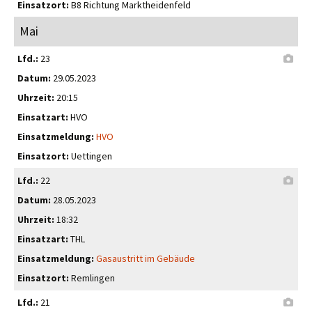
Einsatzort:
B8 Richtung Marktheidenfeld
Mai
Lfd.:
23
Datum:
29.05.2023
Uhrzeit:
20:15
Einsatzart:
HVO
Einsatzmeldung:
HVO
Einsatzort:
Uettingen
Lfd.:
22
Datum:
28.05.2023
Uhrzeit:
18:32
Einsatzart:
THL
Einsatzmeldung:
Gasaustritt im Gebäude
Einsatzort:
Remlingen
Lfd.:
21