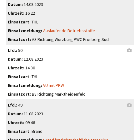
Datum:
14.08.2023
Uhrzeit:
16:22
Einsatzart:
THL
Einsatzmeldung:
Auslaufende Betriebsstoffe
Einsatzort:
A3 Richtung Würzburg PWC Fronberg Süd
Lfd.:
50
Datum:
12.08.2023
Uhrzeit:
14:30
Einsatzart:
THL
Einsatzmeldung:
VU mit PKW
Einsatzort:
B8 Richtung Marktheidenfeld
Lfd.:
49
Datum:
11.08.2023
Uhrzeit:
09:46
Einsatzart:
Brand