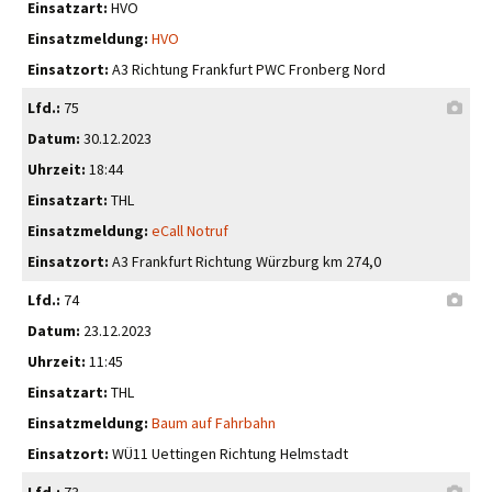
Einsatzart:
HVO
Einsatzmeldung:
HVO
Einsatzort:
A3 Richtung Frankfurt PWC Fronberg Nord
Lfd.:
75
Datum:
30.12.2023
Uhrzeit:
18:44
Einsatzart:
THL
Einsatzmeldung:
eCall Notruf
Einsatzort:
A3 Frankfurt Richtung Würzburg km 274,0
Lfd.:
74
Datum:
23.12.2023
Uhrzeit:
11:45
Einsatzart:
THL
Einsatzmeldung:
Baum auf Fahrbahn
Einsatzort:
WÜ11 Uettingen Richtung Helmstadt