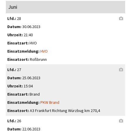
Juni
Lfd.:
28
Datum:
30.06.2023
Uhrzeit:
21:40
Einsatzart:
HVO
Einsatzmeldung:
HVO
Einsatzort:
Roßbrunn
Lfd.:
27
Datum:
25.06.2023
Uhrzeit:
15:04
Einsatzart:
Brand
Einsatzmeldung:
PKW Brand
Einsatzort:
A3 Frankfurt Richtung Würzbug km 270,4
Lfd.:
26
Datum:
22.06.2023