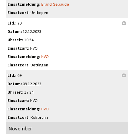
Einsatzmeldung:
Brand Gebäude
Einsatzort:
Uettingen
Lfd.:
70
Datum:
12.12.2023
Uhrzeit:
10:54
Einsatzart:
HVO
Einsatzmeldung:
HVO
Einsatzort:
Uettingen
Lfd.:
69
Datum:
09.12.2023
Uhrzeit:
17:34
Einsatzart:
HVO
Einsatzmeldung:
HVO
Einsatzort:
Roßbrunn
November