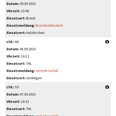
Datum:
09.09.2023
Uhrzeit:
15:06
Einsatzart:
Brand
Einsatzmeldung:
Brandmeldealarm
Einsatzort:
Holzkirchen
Lfd.:
60
Datum:
08.09.2023
Uhrzeit:
16:12
Einsatzart:
THL
Einsatzmeldung:
Verkehrsunfall
Einsatzort:
Uettingen
Lfd.:
59
Datum:
07.09.2023
Uhrzeit:
18:32
Einsatzart:
THL