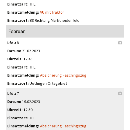
Einsatzart:
THL
Einsatzmeldung:
VU mit Traktor
Einsatzort:
B8 Richtung Marktheidenfeld
Februar
Lfd.:
8
Datum:
21.02.2023
Uhrzeit:
12:45
Einsatzart:
THL
Einsatzmeldung:
Absicherung Faschingszug
Einsatzort:
Uettingen Ortsgebiet
Lfd.:
7
Datum:
19.02.2023
Uhrzeit:
12:50
Einsatzart:
THL
Einsatzmeldung:
Absicherung Faschingszug