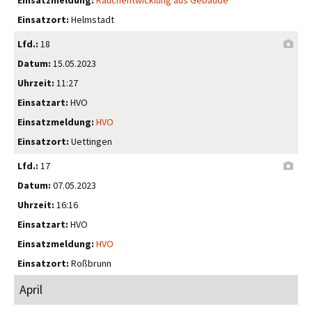
Einsatzmeldung:
Rauchentwicklung aus Gebäude
Einsatzort:
Helmstadt
Lfd.:
18
Datum:
15.05.2023
Uhrzeit:
11:27
Einsatzart:
HVO
Einsatzmeldung:
HVO
Einsatzort:
Uettingen
Lfd.:
17
Datum:
07.05.2023
Uhrzeit:
16:16
Einsatzart:
HVO
Einsatzmeldung:
HVO
Einsatzort:
Roßbrunn
April