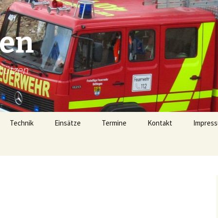
gen
hützen
Technik
Einsätze
Termine
Kontakt
Impress
Technik
Einsätze 2026
Fahrzeugübersicht
Einsätze 2025
LF16 (40/1)
Gerätehaus
Einsätze 2024
TSF-W (46/1)
rophen
Alarmierung
Einsätze 2023
MZF (11/1)
von 1728