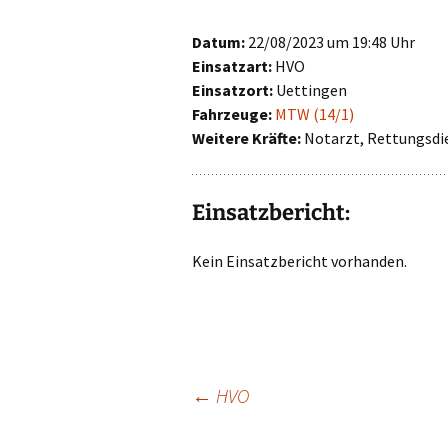
First Responder
Datum:
22/08/2023 um 19:48 Uhr
Einsatzart:
HVO
Jugendfeuerwehr
Einsatzort:
Uettingen
Fahrzeuge:
MTW (14/1)
Kinderfeuerwehr
Weitere Kräfte:
Notarzt, Rettungsdi
Nachwuchs gesucht!
Einsatzbericht:
Kein Einsatzbericht vorhanden.
Beitragsnavigat
←
HVO