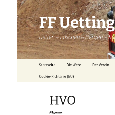
Zum
Inhalt
springen
FF Uettin
Retten – Löschen – Bergen – Sc
Startseite
Die Wehr
Der Verein
Cookie-Richtlinie (EU)
Die Wehr
Der Verein
Aktive
Chronik
HVO
Atemschutz
Historische
Brandkatatst
Maschinisten
Allgemein
Dorfordnung 