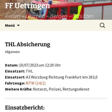
Zum
FF Uettingen
Inhalt
Retten – Löschen – Bergen – Schützen
springen
Suchen
Menü
nach:
THL Absicherung
Allgemein
Datum:
10/07/2023 um 12:20 Uhr
Einsatzart:
THL
Einsatzort:
A3 Würzburg Richtung Frankfurt km 263,0
Fahrzeuge:
MTW (14/1)
Weitere Kräfte:
Notarzt, Polizei, Rettungsdienst
Einsatzbericht: