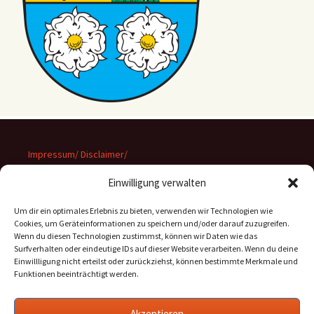
Impressum/ Disclaimer/
Datenschutz
Einwilligung verwalten
Um dir ein optimales Erlebnis zu bieten, verwenden wir Technologien wie
Cookies, um Geräteinformationen zu speichern und/oder darauf zuzugreifen.
Wenn du diesen Technologien zustimmst, können wir Daten wie das
Suchen
Surfverhalten oder eindeutige IDs auf dieser Website verarbeiten. Wenn du deine
nach:
Einwillligung nicht erteilst oder zurückziehst, können bestimmte Merkmale und
Funktionen beeinträchtigt werden.
Archiv
Akzeptieren