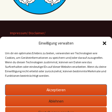
Impressum/ Disclaimer/
Datenschutz
Einwilligung verwalten
Um dir ein optimales Erlebnis zu bieten, verwenden wir Technologien wie
Cookies, um Geräteinformationen zu speichern und/oder darauf zuzugreifen.
Wenn du diesen Technologien zustimmst, können wir Daten wie das
Suchen
Surfverhalten oder eindeutige IDs auf dieser Website verarbeiten. Wenn du deine
nach:
Einwillligung nicht erteilst oder zurückziehst, können bestimmte Merkmale und
Funktionen beeinträchtigt werden.
Archiv
Akzeptieren
Archiv
Ablehnen