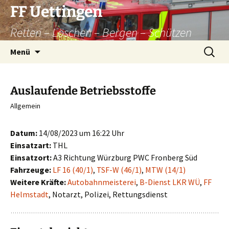
Zum
FF Uettingen
Inhalt
Retten – Löschen – Bergen – Schützen
springen
Suchen
Menü
nach:
Auslaufende Betriebsstoffe
Allgemein
Datum:
14/08/2023 um 16:22 Uhr
Einsatzart:
THL
Einsatzort:
A3 Richtung Würzburg PWC Fronberg Süd
Fahrzeuge:
LF 16 (40/1)
,
TSF-W (46/1)
,
MTW (14/1)
Weitere Kräfte:
Autobahnmeisterei
,
B-Dienst LKR WÜ
,
FF
Helmstadt
, Notarzt, Polizei, Rettungsdienst