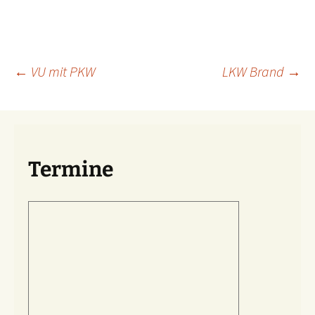
Beitragsnavigation
←
VU mit PKW
LKW Brand
→
Termine