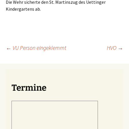
Die Wehr sicherte den St. Martinszug des Uettinger
Kindergartens ab.
Beitragsnavigation
←
VU Person eingeklemmt
HVO
→
Termine