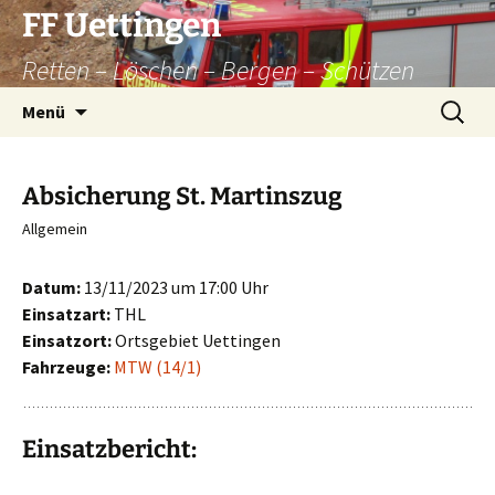
Zum
FF Uettingen
Inhalt
Retten – Löschen – Bergen – Schützen
springen
Suchen
Menü
nach:
Absicherung St. Martinszug
Allgemein
Datum:
13/11/2023 um 17:00 Uhr
Einsatzart:
THL
Einsatzort:
Ortsgebiet Uettingen
Fahrzeuge:
MTW (14/1)
Einsatzbericht: