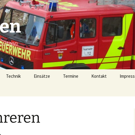
gen
hützen
Technik
Einsätze
Termine
Kontakt
Impress
Technik
Einsätze 2026
Fahrzeugübersicht
Einsätze 2025
LF16 (40/1)
hreren
Gerätehaus
Einsätze 2024
TSF-W (46/1)
rophen
Alarmierung
Einsätze 2023
MZF (11/1)
von 1728