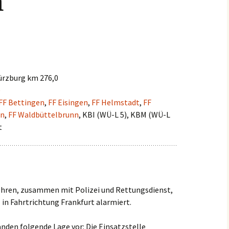
n
Einsätze 2022
Fahrzeuge in
HLF2
Beschaffung
Einsätze 2021
Frühere Fahrzeuge
Früh
Einsätze 2020
MTW 
ürzburg km 276,0
Einsätze 2019
)
TSF 
FF Bettingen
,
FF Eisingen
,
FF Helmstadt
,
FF
Einsätze 2018
nn
,
FF Waldbüttelbrunn
, KBI (WÜ-L 5), KBM (WÜ-L
t
Einsätze 2017
Einsätze 2016
Einsätze 2015
hren, zusammen mit Polizei und Rettungsdienst,
 in Fahrtrichtung Frankfurt alarmiert.
fanden folgende Lage vor:
Die Einsatzstelle