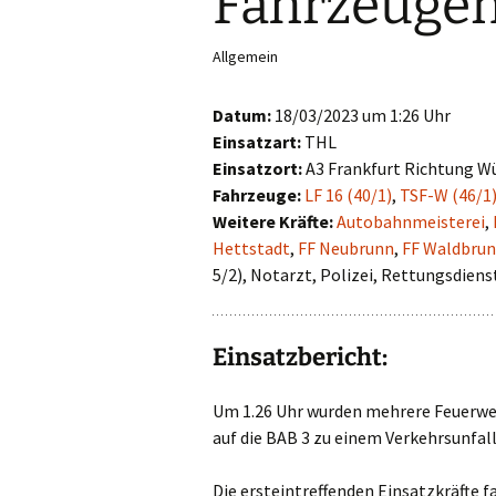
Fahrzeuge
First Responder
Allgemein
Jugendfeuerwehr
Datum:
18/03/2023 um 1:26 Uhr
Kinderfeuerwehr
Einsatzart:
THL
Einsatzort:
A3 Frankfurt Richtung W
Nachwuchs gesucht!
Fahrzeuge:
LF 16 (40/1)
,
TSF-W (46/1
Weitere Kräfte:
Autobahnmeisterei
,
Hettstadt
,
FF Neubrunn
,
FF Waldbru
5/2), Notarzt, Polizei, Rettungsdiens
Einsatzbericht:
Um 1.26 Uhr wurden mehrere Feuerwe
auf die BAB 3 zu einem Verkehrsunfall
Die ersteintreffenden Einsatzkräfte 