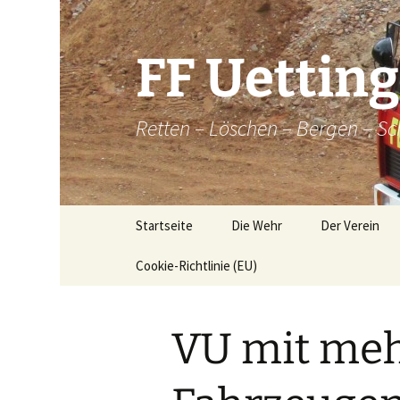
Zum
Inhalt
springen
FF Uettin
Retten – Löschen – Bergen – Sc
Startseite
Die Wehr
Der Verein
Cookie-Richtlinie (EU)
Die Wehr
Der Verein
Aktive
Chronik
VU mit me
Atemschutz
Historische
Brandkatatst
Maschinisten
Dorfordnung 