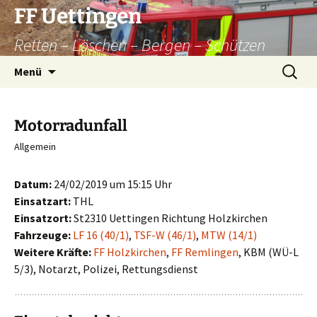
Zum
FF Uettingen
Inhalt
Retten – Löschen – Bergen – Schützen
springen
Suchen
Menü
nach:
Motorradunfall
Allgemein
Datum:
24/02/2019 um 15:15 Uhr
Einsatzart:
THL
Einsatzort:
St2310 Uettingen Richtung Holzkirchen
Fahrzeuge:
LF 16 (40/1)
,
TSF-W (46/1)
,
MTW (14/1)
Weitere Kräfte:
FF Holzkirchen
,
FF Remlingen
, KBM (WÜ-L
5/3), Notarzt, Polizei, Rettungsdienst