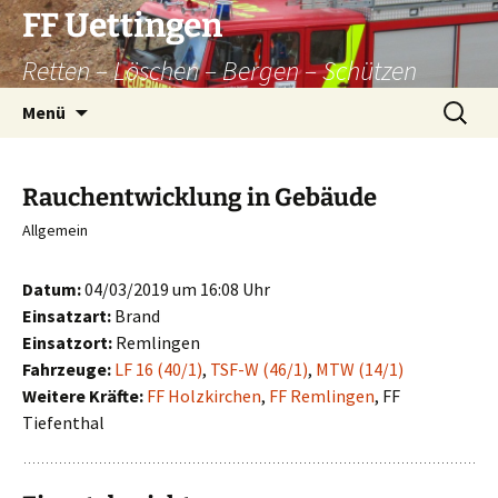
Zum
FF Uettingen
Inhalt
Retten – Löschen – Bergen – Schützen
springen
Suchen
Menü
nach:
Rauchentwicklung in Gebäude
Allgemein
Datum:
04/03/2019 um 16:08 Uhr
Einsatzart:
Brand
Einsatzort:
Remlingen
Fahrzeuge:
LF 16 (40/1)
,
TSF-W (46/1)
,
MTW (14/1)
Weitere Kräfte:
FF Holzkirchen
,
FF Remlingen
, FF
Tiefenthal