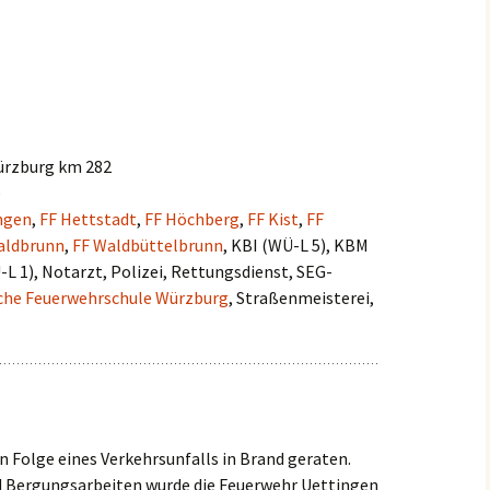
Einsätze 2022
Fahrzeuge in
HLF2
Beschaffung
Einsätze 2021
Frühere Fahrzeuge
Früh
Einsätze 2020
MTW 
ürzburg km 282
Einsätze 2019
)
TSF 
ingen
,
FF Hettstadt
,
FF Höchberg
,
FF Kist
,
FF
Einsätze 2018
aldbrunn
,
FF Waldbüttelbrunn
, KBI (WÜ-L 5), KBM
L 1), Notarzt, Polizei, Rettungsdienst, SEG-
Einsätze 2017
iche Feuerwehrschule Würzburg
, Straßenmeisterei,
Einsätze 2016
Einsätze 2015
n Folge eines Verkehrsunfalls in Brand geraten.
d Bergungsarbeiten wurde die Feuerwehr Uettingen