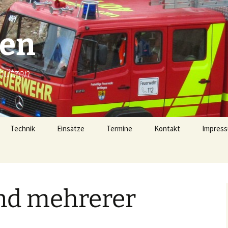
gen
hützen
Technik
Einsätze
Termine
Kontakt
Impress
Technik
Einsätze 2026
Fahrzeugübersicht
Einsätze 2025
LF16 (40/1)
nd mehrerer
Gerätehaus
Einsätze 2024
TSF-W (46/1)
rophen
Alarmierung
Einsätze 2023
MZF (11/1)
von 1728