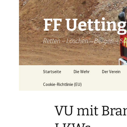
Zum
Inhalt
springen
FF Uettin
Retten – Löschen – Bergen – Sc
Startseite
Die Wehr
Der Verein
Cookie-Richtlinie (EU)
Die Wehr
Der Verein
Aktive
Chronik
VU mit Bra
Atemschutz
Historische
Brandkatatst
Maschinisten
Dorfordnung 