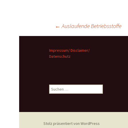
Beitragsnavigat
←
Auslaufende Betriebsstoffe
Impressum/ Disclaimer/
Datenschutz
Suchen
nach:
Stolz präsentiert von WordPress