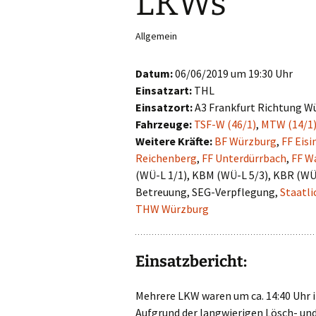
LKWs
First Responder
Allgemein
Jugendfeuerwehr
Datum:
06/06/2019 um 19:30 Uhr
Kinderfeuerwehr
Einsatzart:
THL
Einsatzort:
A3 Frankfurt Richtung W
Nachwuchs gesucht!
Fahrzeuge:
TSF-W (46/1)
,
MTW (14/1
Weitere Kräfte:
BF Würzburg
,
FF Eis
Reichenberg
,
FF Unterdürrbach
,
FF W
(WÜ-L 1/1), KBM (WÜ-L 5/3), KBR (WÜ-
Betreuung, SEG-Verpflegung,
Staatl
THW Würzburg
Einsatzbericht:
Mehrere LKW waren um ca. 14:40 Uhr i
Aufgrund der langwierigen Lösch- un