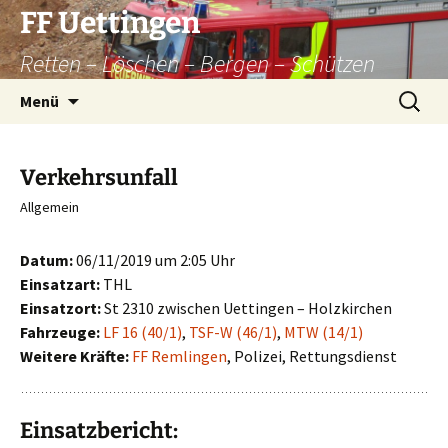
Zum
FF Uettingen
Inhalt
Retten – Löschen – Bergen – Schützen
springen
Suchen
Menü
nach:
Verkehrsunfall
Allgemein
Datum:
06/11/2019 um 2:05 Uhr
Einsatzart:
THL
Einsatzort:
St 2310 zwischen Uettingen – Holzkirchen
Fahrzeuge:
LF 16 (40/1)
,
TSF-W (46/1)
,
MTW (14/1)
Weitere Kräfte:
FF Remlingen
, Polizei, Rettungsdienst
Einsatzbericht: