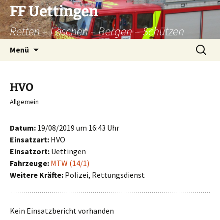
Zum
FF Uettingen
Inhalt
Retten – Löschen – Bergen – Schützen
springen
Suchen
Menü
nach:
HVO
Allgemein
Datum:
19/08/2019 um 16:43 Uhr
Einsatzart:
HVO
Einsatzort:
Uettingen
Fahrzeuge:
MTW (14/1)
Weitere Kräfte:
Polizei, Rettungsdienst
Kein Einsatzbericht vorhanden