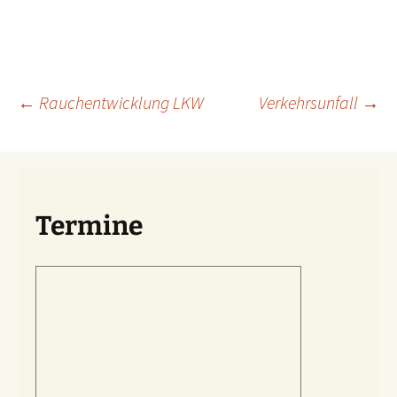
Beitragsnavigation
←
Rauchentwicklung LKW
Verkehrsunfall
→
Termine