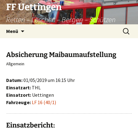
Zum
FF Uettingen
Inhalt
Retten – Löschen – Bergen – Schützen
springen
Suchen
Menü
nach:
Absicherung Maibaumaufstellung
Allgemein
Datum:
01/05/2019 um 16:15 Uhr
Einsatzart:
THL
Einsatzort:
Uettingen
Fahrzeuge:
LF 16 (40/1)
Einsatzbericht: