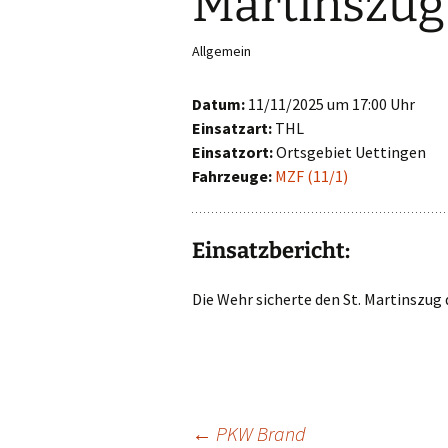
Martinszug
First Responder
Allgemein
Jugendfeuerwehr
Datum:
11/11/2025 um 17:00 Uhr
Kinderfeuerwehr
Einsatzart:
THL
Einsatzort:
Ortsgebiet Uettingen
Nachwuchs gesucht!
Fahrzeuge:
MZF (11/1)
Einsatzbericht:
Die Wehr sicherte den St. Martinszug
←
PKW Brand