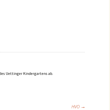
Einsätze 2022
Fahrzeuge in
HLF2
Beschaffung
Einsätze 2021
Frühere Fahrzeuge
Früh
Einsätze 2020
MTW 
Einsätze 2019
TSF 
Einsätze 2018
Einsätze 2017
 des Uettinger Kindergartens ab.
Einsätze 2016
Einsätze 2015
HVO
→