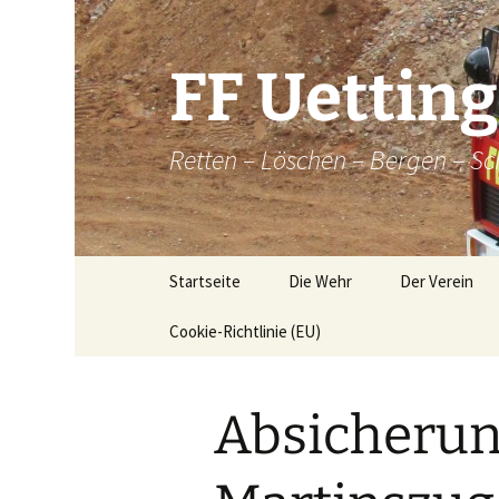
Zum
Inhalt
springen
FF Uettin
Retten – Löschen – Bergen – Sc
Startseite
Die Wehr
Der Verein
Cookie-Richtlinie (EU)
Die Wehr
Der Verein
Aktive
Chronik
Absicherun
Atemschutz
Historische
Brandkatatst
Maschinisten
Dorfordnung 