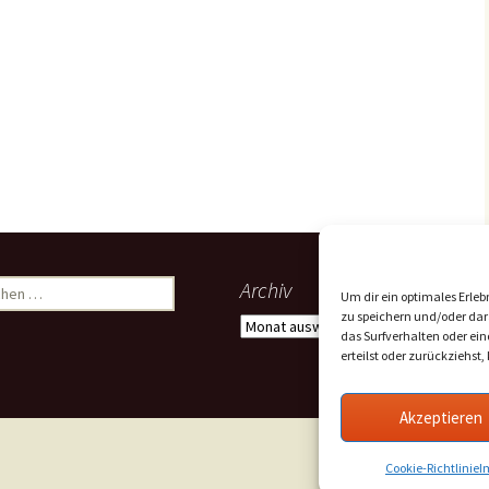
hen
Archiv
Um dir ein optimales Erle
:
zu speichern und/oder dar
Archiv
das Surfverhalten oder ein
erteilst oder zurückziehs
Akzeptieren
Cookie-Richtlinie
I