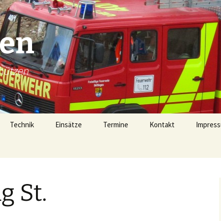
gen
hützen
Technik
Einsätze
Termine
Kontakt
Impress
Technik
Einsätze 2026
Fahrzeugübersicht
Einsätze 2025
LF16 (40/1)
g St.
Gerätehaus
Einsätze 2024
TSF-W (46/1)
rophen
Alarmierung
Einsätze 2023
MZF (11/1)
von 1728