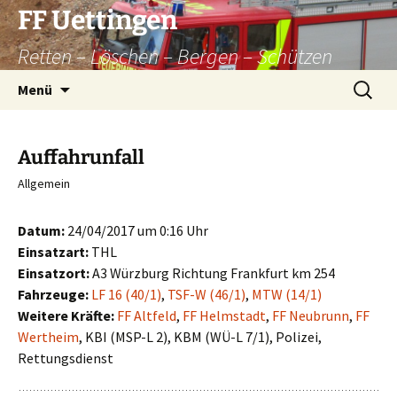
Zum
FF Uettingen
Inhalt
Retten – Löschen – Bergen – Schützen
springen
Suchen
Menü
nach:
Auffahrunfall
Allgemein
Datum:
24/04/2017 um 0:16 Uhr
Einsatzart:
THL
Einsatzort:
A3 Würzburg Richtung Frankfurt km 254
Fahrzeuge:
LF 16 (40/1)
,
TSF-W (46/1)
,
MTW (14/1)
Weitere Kräfte:
FF Altfeld
,
FF Helmstadt
,
FF Neubrunn
,
FF
Wertheim
, KBI (MSP-L 2), KBM (WÜ-L 7/1), Polizei,
Rettungsdienst