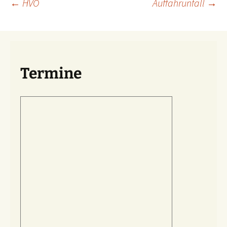
Beitragsnavigation
←
HVO
Auffahrunfall
→
Termine