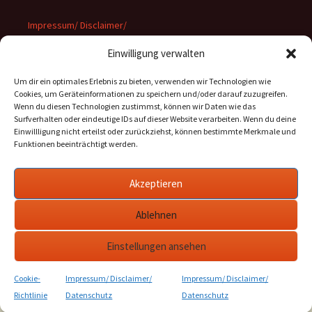
Impressum/ Disclaimer/
Datenschutz
Einwilligung verwalten
Um dir ein optimales Erlebnis zu bieten, verwenden wir Technologien wie
Cookies, um Geräteinformationen zu speichern und/oder darauf zuzugreifen.
Wenn du diesen Technologien zustimmst, können wir Daten wie das
Suchen
Surfverhalten oder eindeutige IDs auf dieser Website verarbeiten. Wenn du deine
nach:
Einwillligung nicht erteilst oder zurückziehst, können bestimmte Merkmale und
Funktionen beeinträchtigt werden.
Archiv
Akzeptieren
Archiv
Ablehnen
Einstellungen ansehen
Cookie-
Impressum/ Disclaimer/
Impressum/ Disclaimer/
Stolz präsentiert von WordPress
Richtlinie
Datenschutz
Datenschutz