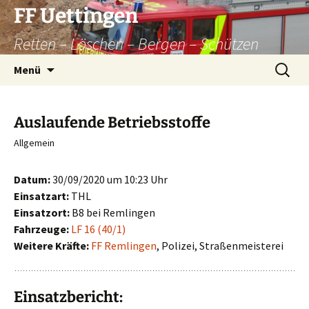
Zum
FF Uettingen
Inhalt
Retten – Löschen – Bergen – Schützen
springen
Suchen
Menü
nach:
Auslaufende Betriebsstoffe
Allgemein
Datum:
30/09/2020 um 10:23 Uhr
Einsatzart:
THL
Einsatzort:
B8 bei Remlingen
Fahrzeuge:
LF 16 (40/1)
Weitere Kräfte:
FF Remlingen
, Polizei, Straßenmeisterei
Einsatzbericht: