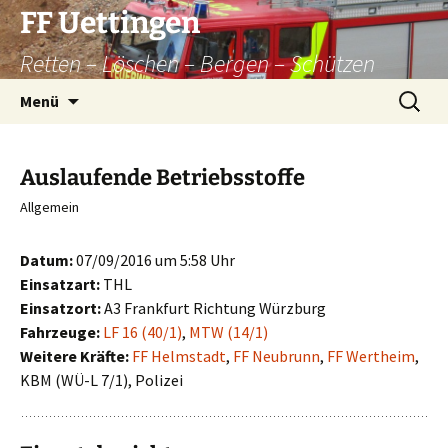
Zum
FF Uettingen
Inhalt
Retten – Löschen – Bergen – Schützen
springen
Suchen
Menü
nach:
Auslaufende Betriebsstoffe
Allgemein
Datum:
07/09/2016 um 5:58 Uhr
Einsatzart:
THL
Einsatzort:
A3 Frankfurt Richtung Würzburg
Fahrzeuge:
LF 16 (40/1)
,
MTW (14/1)
Weitere Kräfte:
FF Helmstadt
,
FF Neubrunn
,
FF Wertheim
,
KBM (WÜ-L 7/1), Polizei