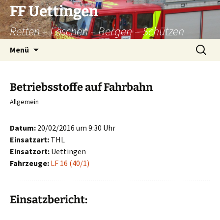
Zum
FF Uettingen
Inhalt
Retten – Löschen – Bergen – Schützen
springen
Suchen
Menü
nach:
Betriebsstoffe auf Fahrbahn
Allgemein
Datum:
20/02/2016 um 9:30 Uhr
Einsatzart:
THL
Einsatzort:
Uettingen
Fahrzeuge:
LF 16 (40/1)
Einsatzbericht: