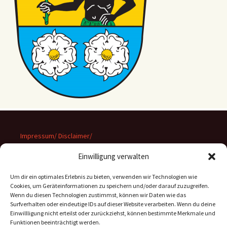
Impressum/ Disclaimer/
Datenschutz
Einwilligung verwalten
Um dir ein optimales Erlebnis zu bieten, verwenden wir Technologien wie
Cookies, um Geräteinformationen zu speichern und/oder darauf zuzugreifen.
Wenn du diesen Technologien zustimmst, können wir Daten wie das
Suchen
Surfverhalten oder eindeutige IDs auf dieser Website verarbeiten. Wenn du deine
nach:
Einwillligung nicht erteilst oder zurückziehst, können bestimmte Merkmale und
Funktionen beeinträchtigt werden.