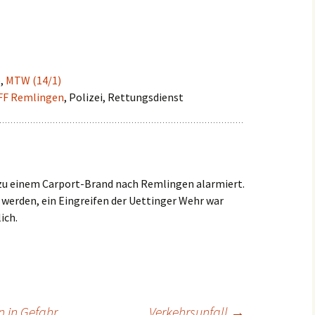
Einsätze 2022
Fahrzeuge in
HLF2
Beschaffung
Einsätze 2021
Frühere Fahrzeuge
Früh
)
,
MTW (14/1)
Einsätze 2020
MTW 
FF Remlingen
, Polizei, Rettungsdienst
Einsätze 2019
TSF 
Einsätze 2018
Einsätze 2017
u einem Carport-Brand nach Remlingen alarmiert.
werden, ein Eingreifen der Uettinger Wehr war
Einsätze 2016
ich.
Einsätze 2015
 in Gefahr
Verkehrsunfall
→