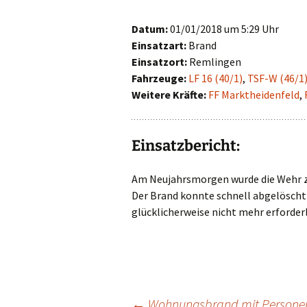
First Responder
Datum:
01/01/2018 um 5:29 Uhr
Einsatzart:
Brand
Jugendfeuerwehr
Einsatzort:
Remlingen
Fahrzeuge:
LF 16 (40/1)
,
TSF-W (46/1
Kinderfeuerwehr
Weitere Kräfte:
FF Marktheidenfeld
,
Nachwuchs gesucht!
Einsatzbericht:
Am Neujahrsmorgen wurde die Wehr z
Der Brand konnte schnell abgelöscht 
glücklicherweise nicht mehr erforderl
←
Wohnungsbrand mit Personen