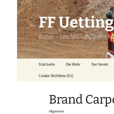
Zum
Inhalt
springen
FF Uettin
Retten – Löschen – Bergen – Sc
Startseite
Die Wehr
Der Verein
Cookie-Richtlinie (EU)
Die Wehr
Der Verein
Aktive
Chronik
Brand Carp
Atemschutz
Historische
Brandkatatst
Maschinisten
Allgemein
Dorfordnung 