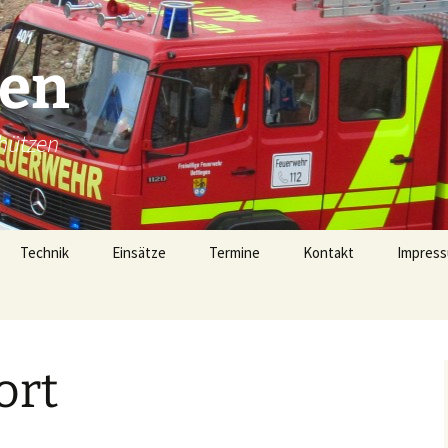
gen
hützen
Technik
Einsätze
Termine
Kontakt
Impress
Technik
Einsätze 2026
Fahrzeugübersicht
Einsätze 2025
LF16 (40/1)
ort
Gerätehaus
Einsätze 2024
TSF-W (46/1)
rophen
Alarmierung
Einsätze 2023
MZF (11/1)
von 1728