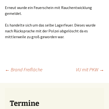
Erneut wurde ein Feuerschein mit Rauchentwicklung
gemeldet.
Es handelte sich um das selbe Lagerfeuer. Dieses wurde
nach Rücksprache mit der Polzei abgelöscht da es
mittlerweile zu groß geworden war.
Beitragsnavigation
←
Brand Freifläche
VU mit PKW
→
Termine