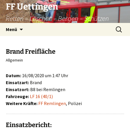
Zum
FF Uettingen
Inhalt
Retten – Löschen – Bergen – Schützen
springen
Suchen
Menü
nach:
Brand Freifläche
Allgemein
Datum:
16/08/2020 um 1:47 Uhr
Einsatzart:
Brand
Einsatzort:
B8 bei Remlingen
Fahrzeuge:
LF 16 (40/1)
Weitere Kräfte:
FF Remlingen
, Polizei
Einsatzbericht: