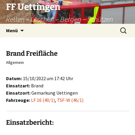
Zum
FF Uettingen
Inhalt
Retten – Löschen – Bergen – Schützen
springen
Suchen
Menü
nach:
Brand Freifläche
Allgemein
Datum:
15/10/2022 um 17:42 Uhr
Einsatzart:
Brand
Einsatzort:
Gemarkung Uettingen
Fahrzeuge:
LF 16 (40/1)
,
TSF-W (46/1)
Einsatzbericht: