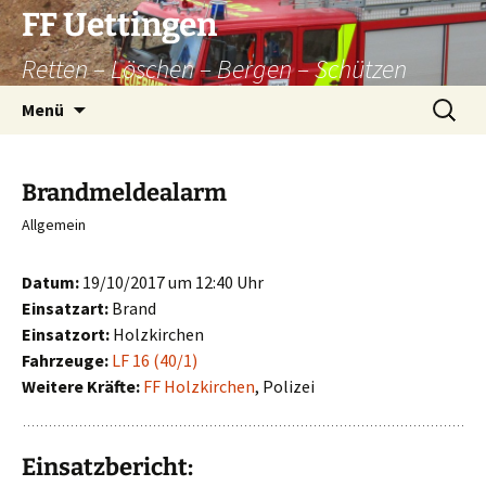
Zum
FF Uettingen
Inhalt
Retten – Löschen – Bergen – Schützen
springen
Suchen
Menü
nach:
Brandmeldealarm
Allgemein
Datum:
19/10/2017 um 12:40 Uhr
Einsatzart:
Brand
Einsatzort:
Holzkirchen
Fahrzeuge:
LF 16 (40/1)
Weitere Kräfte:
FF Holzkirchen
, Polizei
Einsatzbericht: