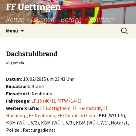
Zum
FF Uettingen
Inhalt
Retten – Löschen – Bergen – Schützen
springen
Suchen
Menü
nach:
Dachstuhlbrand
Allgemein
Datum:
10/02/2015 um 23:43 Uhr
Einsatzart:
Brand
Einsatzort:
Neubrunn
Fahrzeuge:
LF 16 (40/1)
,
MTW (14/1)
Weitere Kräfte:
FF Böttigheim
,
FF Helmstadt
,
FF
Höchberg
,
FF Neubrunn
,
FF Oberaltertheim
, KBI (WÜ-L 5),
KBM (WÜ-L 5/2), KBM (WÜ-L 5/3), KBM (WÜ-L 7/1), Notarzt,
Polizei, Rettungsdienst