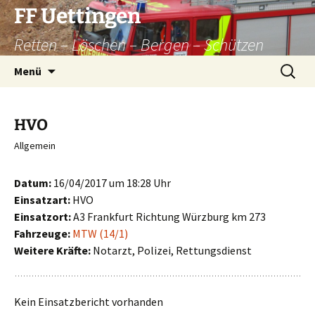
Zum
FF Uettingen
Inhalt
Retten – Löschen – Bergen – Schützen
springen
Suchen
Menü
nach:
HVO
Allgemein
Datum:
16/04/2017 um 18:28 Uhr
Einsatzart:
HVO
Einsatzort:
A3 Frankfurt Richtung Würzburg km 273
Fahrzeuge:
MTW (14/1)
Weitere Kräfte:
Notarzt, Polizei, Rettungsdienst
Kein Einsatzbericht vorhanden