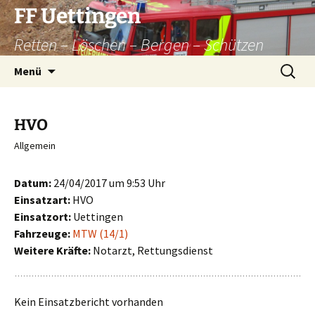
Zum
FF Uettingen
Inhalt
Retten – Löschen – Bergen – Schützen
springen
Suchen
Menü
nach:
HVO
Allgemein
Datum:
24/04/2017 um 9:53 Uhr
Einsatzart:
HVO
Einsatzort:
Uettingen
Fahrzeuge:
MTW (14/1)
Weitere Kräfte:
Notarzt, Rettungsdienst
Kein Einsatzbericht vorhanden