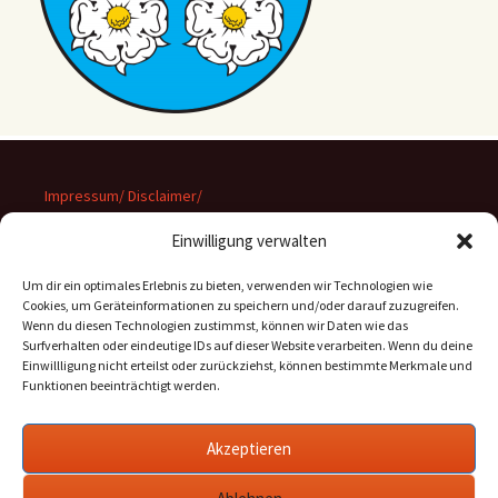
Impressum/ Disclaimer/
Datenschutz
Einwilligung verwalten
Um dir ein optimales Erlebnis zu bieten, verwenden wir Technologien wie
Cookies, um Geräteinformationen zu speichern und/oder darauf zuzugreifen.
Wenn du diesen Technologien zustimmst, können wir Daten wie das
Suchen
Surfverhalten oder eindeutige IDs auf dieser Website verarbeiten. Wenn du deine
nach:
Einwillligung nicht erteilst oder zurückziehst, können bestimmte Merkmale und
Funktionen beeinträchtigt werden.
Archiv
Akzeptieren
Archiv