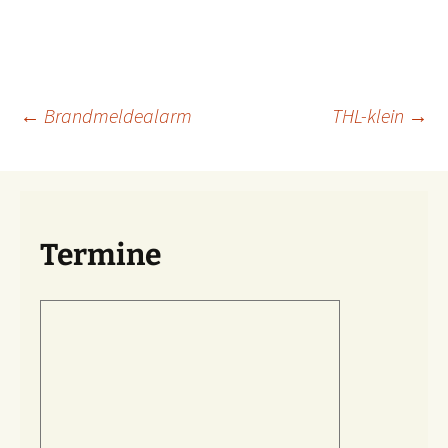
Beitragsnavigation
←
Brandmeldealarm
THL-klein
→
Termine