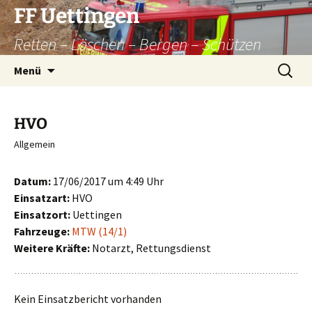
Zum
FF Uettingen
Inhalt
Retten – Löschen – Bergen – Schützen
springen
Suchen
Menü
nach:
HVO
Allgemein
Datum:
17/06/2017 um 4:49 Uhr
Einsatzart:
HVO
Einsatzort:
Uettingen
Fahrzeuge:
MTW (14/1)
Weitere Kräfte:
Notarzt, Rettungsdienst
Kein Einsatzbericht vorhanden