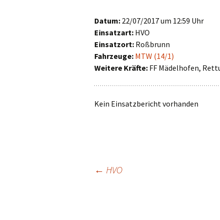
First Responder
Datum:
22/07/2017 um 12:59 Uhr
Einsatzart:
HVO
Jugendfeuerwehr
Einsatzort:
Roßbrunn
Fahrzeuge:
MTW (14/1)
Kinderfeuerwehr
Weitere Kräfte:
FF Mädelhofen, Rett
Nachwuchs gesucht!
Kein Einsatzbericht vorhanden
Beitragsnavigat
←
HVO