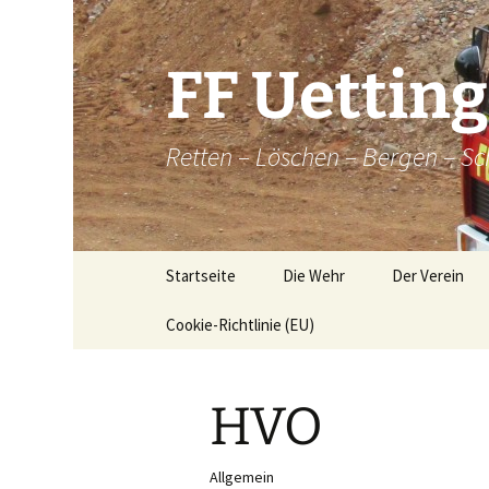
Zum
Inhalt
springen
FF Uettin
Retten – Löschen – Bergen – Sc
Startseite
Die Wehr
Der Verein
Cookie-Richtlinie (EU)
Die Wehr
Der Verein
Aktive
Chronik
HVO
Atemschutz
Historische
Brandkatatst
Maschinisten
Allgemein
Dorfordnung 