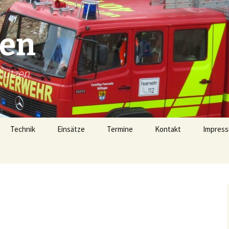
gen
hützen
Technik
Einsätze
Termine
Kontakt
Impress
Technik
Einsätze 2026
Fahrzeugübersicht
Einsätze 2025
LF16 (40/1)
Gerätehaus
Einsätze 2024
TSF-W (46/1)
rophen
Alarmierung
Einsätze 2023
MZF (11/1)
von 1728