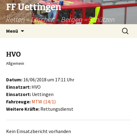
Zum
FF Uettingen
Inhalt
Retten – Löschen – Bergen – Schützen
springen
Suchen
Menü
nach:
HVO
Allgemein
Datum:
16/06/2018 um 17:11 Uhr
Einsatzart:
HVO
Einsatzort:
Uettingen
Fahrzeuge:
MTW (14/1)
Weitere Kräfte:
Rettungsdienst
Kein Einsatzbericht vorhanden