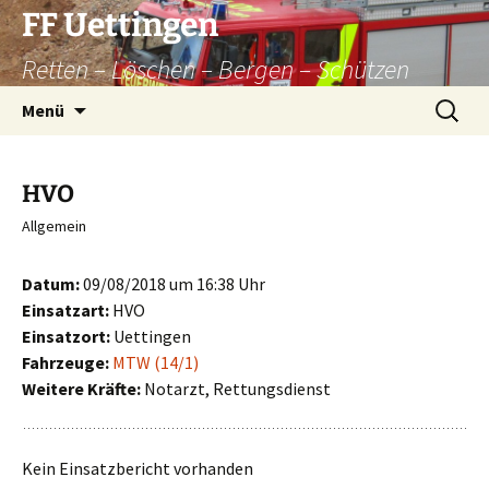
Zum
FF Uettingen
Inhalt
Retten – Löschen – Bergen – Schützen
springen
Suchen
Menü
nach:
HVO
Allgemein
Datum:
09/08/2018 um 16:38 Uhr
Einsatzart:
HVO
Einsatzort:
Uettingen
Fahrzeuge:
MTW (14/1)
Weitere Kräfte:
Notarzt, Rettungsdienst
Kein Einsatzbericht vorhanden