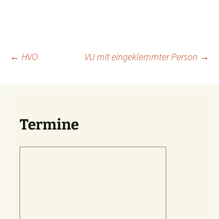
Beitragsnavigation
←
HVO
VU mit eingeklemmter Person
→
Termine