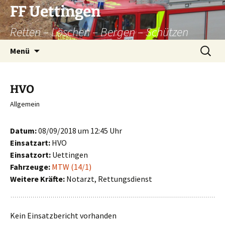
Zum
FF Uettingen
Inhalt
Retten – Löschen – Bergen – Schützen
springen
Suchen
Menü
nach:
HVO
Allgemein
Datum:
08/09/2018 um 12:45 Uhr
Einsatzart:
HVO
Einsatzort:
Uettingen
Fahrzeuge:
MTW (14/1)
Weitere Kräfte:
Notarzt, Rettungsdienst
Kein Einsatzbericht vorhanden