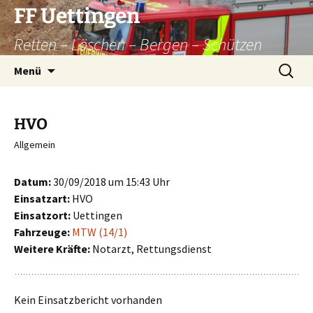
Zum
FF Uettingen
Inhalt
Retten – Löschen – Bergen – Schützen
springen
Suchen
Menü
nach:
HVO
Allgemein
Datum:
30/09/2018 um 15:43 Uhr
Einsatzart:
HVO
Einsatzort:
Uettingen
Fahrzeuge:
MTW (14/1)
Weitere Kräfte:
Notarzt, Rettungsdienst
Kein Einsatzbericht vorhanden