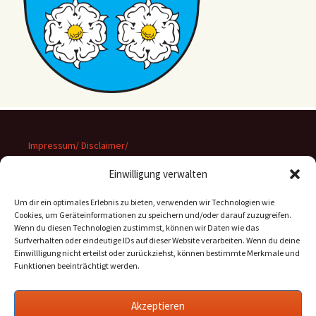
Impressum/ Disclaimer/
Datenschutz
Einwilligung verwalten
Um dir ein optimales Erlebnis zu bieten, verwenden wir Technologien wie
Cookies, um Geräteinformationen zu speichern und/oder darauf zuzugreifen.
Wenn du diesen Technologien zustimmst, können wir Daten wie das
Suchen
Surfverhalten oder eindeutige IDs auf dieser Website verarbeiten. Wenn du deine
nach:
Einwillligung nicht erteilst oder zurückziehst, können bestimmte Merkmale und
Funktionen beeinträchtigt werden.
Archiv
Akzeptieren