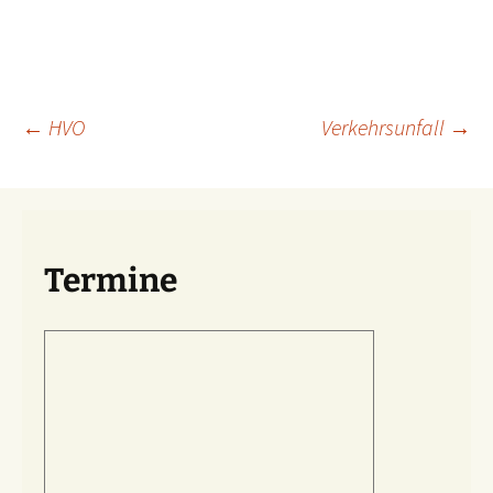
Beitragsnavigation
←
HVO
Verkehrsunfall
→
Termine