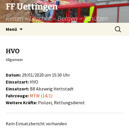
Zum
FF Uettingen
Inhalt
Retten – Löschen – Bergen – Schützen
springen
Suchen
Menü
nach:
HVO
Allgemein
Datum:
29/01/2020 um 15:30 Uhr
Einsatzart:
HVO
Einsatzort:
B8 Abzweig Hettstadt
Fahrzeuge:
MTW (14/1)
Weitere Kräfte:
Polizei, Rettungsdienst
Kein Einsatzbericht vorhanden