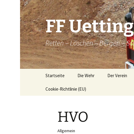
Zum
Inhalt
springen
FF Uettin
Retten – Löschen – Bergen – Sc
Startseite
Die Wehr
Der Verein
Cookie-Richtlinie (EU)
Die Wehr
Der Verein
Aktive
Chronik
HVO
Atemschutz
Historische
Brandkatatst
Maschinisten
Allgemein
Dorfordnung 