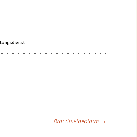
Einsätze 2022
Fahrzeuge in
HLF2
Beschaffung
Einsätze 2021
Frühere Fahrzeuge
Früh
Einsätze 2020
MTW 
ttungsdienst
Einsätze 2019
TSF 
Einsätze 2018
Einsätze 2017
Einsätze 2016
Einsätze 2015
ion
Brandmeldealarm
→