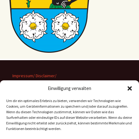
Impressum/ Disclaimer/
Datenschutz
Einwilligung verwalten
Um dir ein optimales Erlebnis zu bieten, verwenden wir Technologien wie
Cookies, um Geräteinformationen zu speichern und/oder darauf zuzugreifen.
Wenn du diesen Technologien zustimmst, können wir Daten wie das
Suchen
Surfverhalten oder eindeutige IDs auf dieser Website verarbeiten. Wenn du deine
nach:
Einwillligung nicht erteilst oder zurückziehst, können bestimmte Merkmale und
Funktionen beeinträchtigt werden.