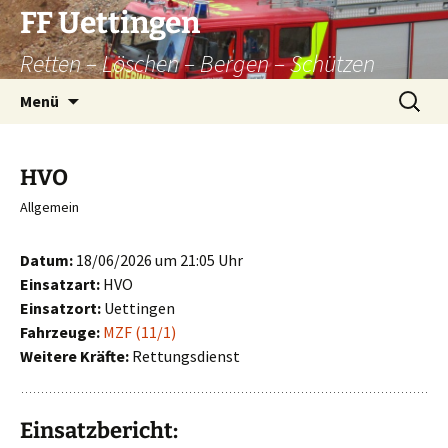
Zum
FF Uettingen
Inhalt
Retten – Löschen – Bergen – Schützen
springen
Suchen
Menü
nach:
HVO
Allgemein
Datum:
18/06/2026 um 21:05 Uhr
Einsatzart:
HVO
Einsatzort:
Uettingen
Fahrzeuge:
MZF (11/1)
Weitere Kräfte:
Rettungsdienst
Einsatzbericht: