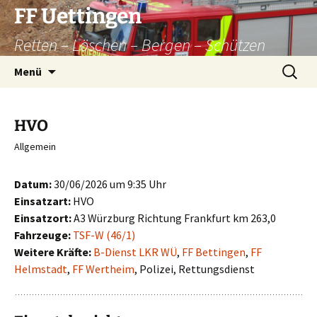
Zum
FF Uettingen
Inhalt
Retten – Löschen – Bergen – Schützen
springen
Suchen
Menü
nach:
HVO
Allgemein
Datum:
30/06/2026 um 9:35 Uhr
Einsatzart:
HVO
Einsatzort:
A3 Würzburg Richtung Frankfurt km 263,0
Fahrzeuge:
TSF-W (46/1)
Weitere Kräfte:
B-Dienst LKR WÜ
,
FF Bettingen
,
FF
Helmstadt
,
FF Wertheim
, Polizei, Rettungsdienst