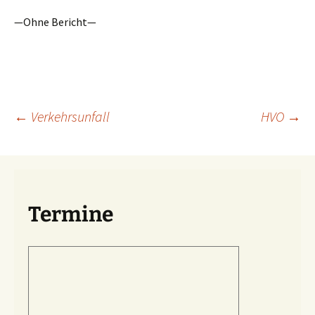
—Ohne Bericht—
Beitragsnavigation
←
Verkehrsunfall
HVO
→
Termine