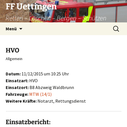
Zum
FF Uettingen
Inhalt
Retten – Löschen – Bergen – Schützen
springen
Suchen
Menü
nach:
HVO
Allgemein
Datum:
11/12/2015 um 10:25 Uhr
Einsatzart:
HVO
Einsatzort:
B8 Abzweig Waldbrunn
Fahrzeuge:
MTW (14/1)
Weitere Kräfte:
Notarzt, Rettungsdienst
Einsatzbericht: