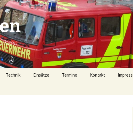
gen
hützen
Technik
Einsätze
Termine
Kontakt
Impress
Technik
Einsätze 2026
Fahrzeugübersicht
Einsätze 2025
LF16 (40/1)
Gerätehaus
Einsätze 2024
TSF-W (46/1)
rophen
Alarmierung
Einsätze 2023
MZF (11/1)
von 1728