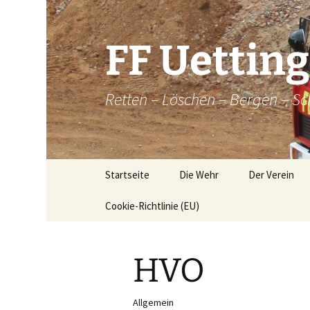
Zum
Inhalt
springen
FF Uettin
Retten – Löschen – Bergen – Sc
Startseite
Die Wehr
Der Verein
Cookie-Richtlinie (EU)
Die Wehr
Der Verein
Aktive
Chronik
HVO
Atemschutz
Historische
Brandkatatst
Maschinisten
Allgemein
Dorfordnung 