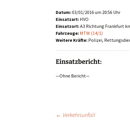
First Responder
Datum:
03/01/2016 um 20:56 Uhr
Einsatzart:
HVO
Jugendfeuerwehr
Einsatzort:
A3 Richtung Frankfurt k
Fahrzeuge:
MTW (14/1)
Kinderfeuerwehr
Weitere Kräfte:
Polizei, Rettungsdie
Nachwuchs gesucht!
Einsatzbericht:
—Ohne Bericht—
Beitragsnavigat
←
Verkehrsunfall