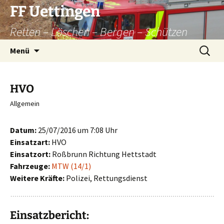
Zum
FF Uettingen
Inhalt
Retten – Löschen – Bergen – Schützen
springen
Suchen
Menü
nach:
HVO
Allgemein
Datum:
25/07/2016 um 7:08 Uhr
Einsatzart:
HVO
Einsatzort:
Roßbrunn Richtung Hettstadt
Fahrzeuge:
MTW (14/1)
Weitere Kräfte:
Polizei, Rettungsdienst
Einsatzbericht: