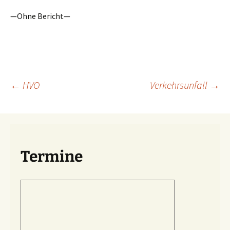
—Ohne Bericht—
Beitragsnavigation
←
HVO
Verkehrsunfall
→
Termine