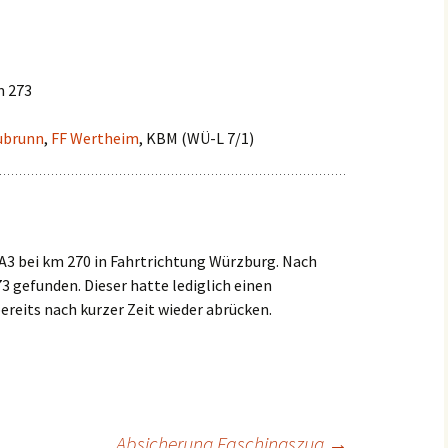
Einsätze 2022
Fahrzeuge in
HLF2
Beschaffung
Einsätze 2021
m 273
Frühere Fahrzeuge
Früh
Einsätze 2020
MTW 
ubrunn
,
FF Wertheim
, KBM (WÜ-L 7/1)
Einsätze 2019
TSF 
Einsätze 2018
Einsätze 2017
A3 bei km 270 in Fahrtrichtung Würzburg. Nach
3 gefunden. Dieser hatte lediglich einen
Einsätze 2016
reits nach kurzer Zeit wieder abrücken.
Einsätze 2015
Absicherung Faschingszug
→