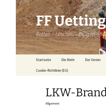
Zum
Inhalt
springen
FF Uettin
Retten – Löschen – Bergen – Sc
Startseite
Die Wehr
Der Verein
Cookie-Richtlinie (EU)
Die Wehr
Der Verein
Aktive
Chronik
LKW-Bran
Atemschutz
Historische
Brandkatatst
Maschinisten
Allgemein
Dorfordnung 