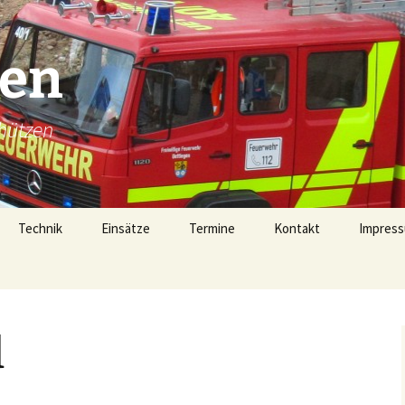
gen
hützen
Technik
Einsätze
Termine
Kontakt
Impress
Technik
Einsätze 2026
Fahrzeugübersicht
Einsätze 2025
LF16 (40/1)
d
Gerätehaus
Einsätze 2024
TSF-W (46/1)
rophen
Alarmierung
Einsätze 2023
MZF (11/1)
von 1728