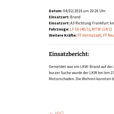
First Responder
Datum:
04/02/2016 um 20:26 Uhr
Einsatzart:
Brand
Jugendfeuerwehr
Einsatzort:
A3 Richtung Frankfurt k
Fahrzeuge:
LF 16 (40/1)
,
MTW (14/1)
Kinderfeuerwehr
Weitere Kräfte:
FF Helmstadt
,
FF Ne
Nachwuchs gesucht!
Einsatzbericht:
Gemeldet war ein LKW-Brand auf der 
kurzer Suche wurde der LKW bei km 27
Motorschaden. Die Wehren konnten be
←
HVO