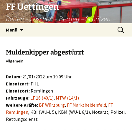
Zum
FF Uettingen
Inhalt
Retten – Löschen – Bergen – Schützen
springen
Suchen
Menü
nach:
Muldenkipper abgestürzt
Allgemein
Datum:
21/01/2022 um 10:09 Uhr
Einsatzart:
THL
Einsatzort:
Remlingen
Fahrzeuge:
LF 16 (40/1)
,
MTW (14/1)
Weitere Kräfte:
BF Würzburg
,
FF Marktheidenfeld
,
FF
Remlingen
, KBI (WÜ-L 5), KBM (WÜ-L 6/1), Notarzt, Polizei,
Rettungsdienst