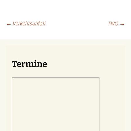
Beitragsnavigation
←
Verkehrsunfall
HVO
→
Termine