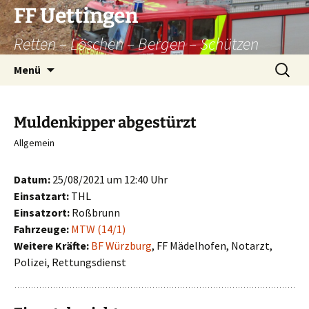
Zum
FF Uettingen
Inhalt
Retten – Löschen – Bergen – Schützen
springen
Suchen
Menü
nach:
Muldenkipper abgestürzt
Allgemein
Datum:
25/08/2021 um 12:40 Uhr
Einsatzart:
THL
Einsatzort:
Roßbrunn
Fahrzeuge:
MTW (14/1)
Weitere Kräfte:
BF Würzburg
, FF Mädelhofen, Notarzt,
Polizei, Rettungsdienst