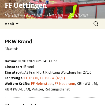
Zum
FF Uettingen
Inhalt
Retten – Löschen – Bergen – Schützen
springen
Suchen
Menü
nach:
PKW Brand
Allgemein
Datum:
01/01/2021 um 14:04 Uhr
Einsatzart:
Brand
Einsatzort:
A3 Frankfurt Richtung Würzburg km 272,0
Fahrzeuge:
LF 16 (40/1)
,
TSF-W (46/1)
Weitere Kräfte:
FF Helmstadt
,
FF Neubrunn
, KBI (WÜ-L 5),
KBM (WÜ-L 5/3), Polizei, Rettungsdienst