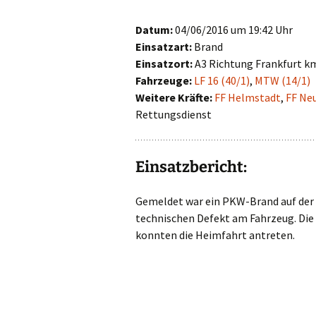
First Responder
Datum:
04/06/2016 um 19:42 Uhr
Einsatzart:
Brand
Jugendfeuerwehr
Einsatzort:
A3 Richtung Frankfurt k
Fahrzeuge:
LF 16 (40/1)
,
MTW (14/1)
Kinderfeuerwehr
Weitere Kräfte:
FF Helmstadt
,
FF Ne
Rettungsdienst
Nachwuchs gesucht!
Einsatzbericht:
Gemeldet war ein PKW-Brand auf der A
technischen Defekt am Fahrzeug. Die
konnten die Heimfahrt antreten.