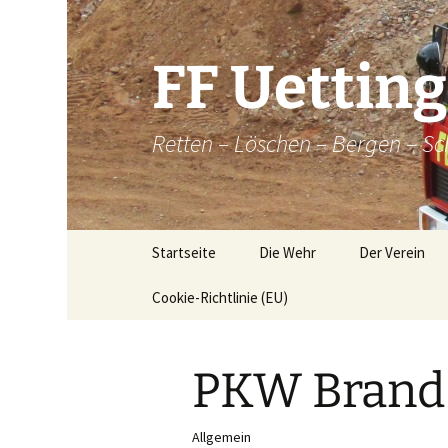
Zum
Inhalt
springen
FF Uettin
Retten – Löschen – Bergen – Sc
Startseite
Die Wehr
Der Verein
Cookie-Richtlinie (EU)
Die Wehr
Der Verein
Aktive
Chronik
PKW Brand
Atemschutz
Historische
Brandkatatst
Maschinisten
Allgemein
Dorfordnung 