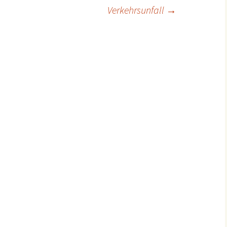
ion
Verkehrsunfall
→