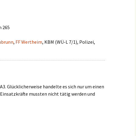
Einsätze 2022
Fahrzeuge in
HLF2
Beschaffung
Einsätze 2021
m 265
Frühere Fahrzeuge
Früh
Einsätze 2020
MTW 
ubrunn
,
FF Wertheim
, KBM (WÜ-L 7/1), Polizei,
Einsätze 2019
TSF 
Einsätze 2018
Einsätze 2017
3. Glücklicherweise handelte es sich nur um einen
Einsätze 2016
 Einsatzkräfte mussten nicht tätig werden und
Einsätze 2015