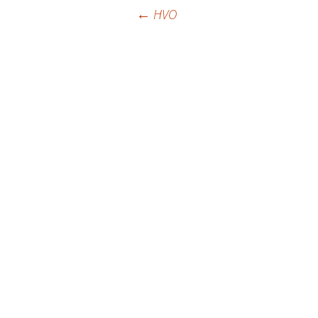
Beitragsnavigat
←
HVO