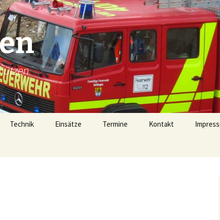
gen
hützen
Technik
Einsätze
Termine
Kontakt
Impress
Technik
Einsätze 2026
Fahrzeugübersicht
Einsätze 2025
LF16 (40/1)
Gerätehaus
Einsätze 2024
TSF-W (46/1)
rophen
Alarmierung
Einsätze 2023
MZF (11/1)
von 1728