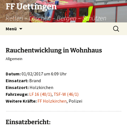
Zum
FF Uettingen
Inhalt
Retten – Löschen – Bergen – Schützen
springen
Suchen
Menü
nach:
Rauchentwicklung in Wohnhaus
Allgemein
Datum:
01/02/2017 um 6:09 Uhr
Einsatzart:
Brand
Einsatzort:
Holzkirchen
Fahrzeuge:
LF 16 (40/1)
,
TSF-W (46/1)
Weitere Kräfte:
FF Holzkirchen
, Polizei
Einsatzbericht: