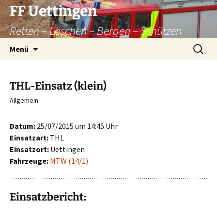
Zum
FF Uettingen
Inhalt
Retten – Löschen – Bergen – Schützen
springen
Suchen
Menü
nach:
THL-Einsatz (klein)
Allgemein
Datum:
25/07/2015 um 14:45 Uhr
Einsatzart:
THL
Einsatzort:
Uettingen
Fahrzeuge:
MTW (14/1)
Einsatzbericht: