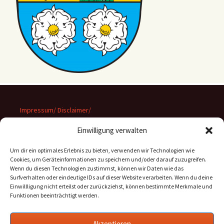
Impressum/ Disclaimer/
Datenschutz
Einwilligung verwalten
Um dir ein optimales Erlebnis zu bieten, verwenden wir Technologien wie
Cookies, um Geräteinformationen zu speichern und/oder darauf zuzugreifen.
Wenn du diesen Technologien zustimmst, können wir Daten wie das
Suchen
Surfverhalten oder eindeutige IDs auf dieser Website verarbeiten. Wenn du deine
nach:
Einwillligung nicht erteilst oder zurückziehst, können bestimmte Merkmale und
Funktionen beeinträchtigt werden.
Archiv
Akzeptieren