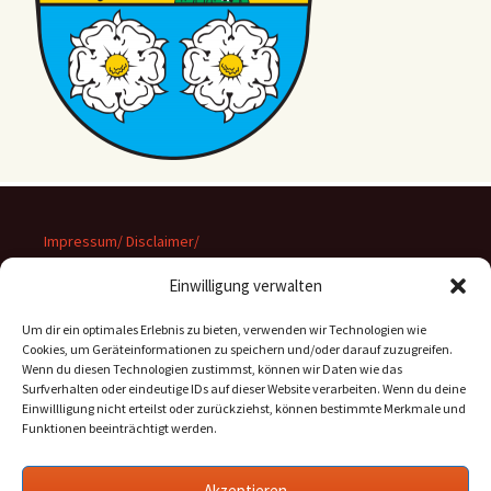
Impressum/ Disclaimer/
Datenschutz
Einwilligung verwalten
Um dir ein optimales Erlebnis zu bieten, verwenden wir Technologien wie
Cookies, um Geräteinformationen zu speichern und/oder darauf zuzugreifen.
Wenn du diesen Technologien zustimmst, können wir Daten wie das
Suchen
Surfverhalten oder eindeutige IDs auf dieser Website verarbeiten. Wenn du deine
nach:
Einwillligung nicht erteilst oder zurückziehst, können bestimmte Merkmale und
Funktionen beeinträchtigt werden.
Archiv
Akzeptieren