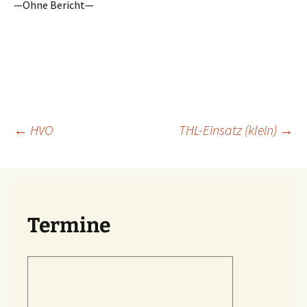
—Ohne Bericht—
Beitragsnavigation
←
HVO
THL-Einsatz (klein)
→
Termine