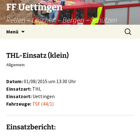
Zum
FF Uettingen
Inhalt
Retten – Löschen – Bergen – Schützen
springen
Suchen
Menü
nach:
THL-Einsatz (klein)
Allgemein
Datum:
01/08/2015 um 13:30 Uhr
Einsatzart:
THL
Einsatzort:
Uettingen
Fahrzeuge:
TSF (44/1)
Einsatzbericht: