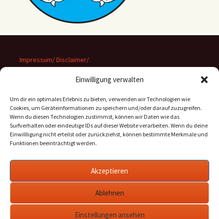
Impressum/ Disclaimer/
Datenschutz
Einwilligung verwalten
Um dir ein optimales Erlebnis zu bieten, verwenden wir Technologien wie
Cookies, um Geräteinformationen zu speichern und/oder darauf zuzugreifen.
Wenn du diesen Technologien zustimmst, können wir Daten wie das
Suchen
Surfverhalten oder eindeutige IDs auf dieser Website verarbeiten. Wenn du deine
nach:
Einwillligung nicht erteilst oder zurückziehst, können bestimmte Merkmale und
Funktionen beeinträchtigt werden.
Archiv
Akzeptieren
Archiv
Ablehnen
Einstellungen ansehen