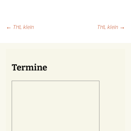
Beitragsnavigation
←
THL klein
THL klein
→
Termine