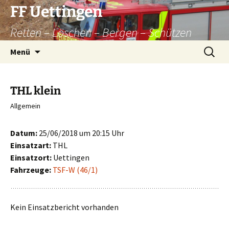
Zum
FF Uettingen
Inhalt
Retten – Löschen – Bergen – Schützen
springen
Suchen
Menü
nach:
THL klein
Allgemein
Datum:
25/06/2018 um 20:15 Uhr
Einsatzart:
THL
Einsatzort:
Uettingen
Fahrzeuge:
TSF-W (46/1)
Kein Einsatzbericht vorhanden