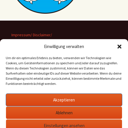
Impressum/ Disclaimer/
Datenschutz
Einwilligung verwalten
Um dir ein optimales Erlebnis zu bieten, verwenden wir Technologien wie
Cookies, um Geräteinformationen zu speichern und/oder darauf zuzugreifen.
Wenn du diesen Technologien zustimmst, können wir Daten wie das
Suchen
Surfverhalten oder eindeutige IDs auf dieser Website verarbeiten. Wenn du deine
nach:
Einwillligung nicht erteilst oder zurückziehst, können bestimmte Merkmale und
Funktionen beeinträchtigt werden.
Archiv
Akzeptieren
Archiv
Ablehnen
Einstellungen ansehen