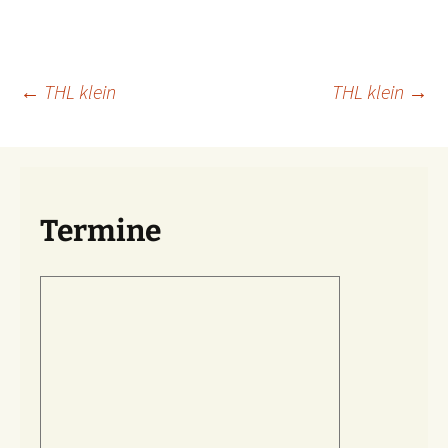
Beitragsnavigation
←
THL klein
THL klein
→
Termine