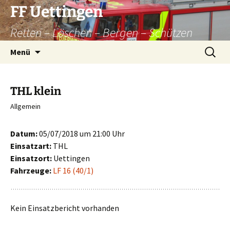
Zum
FF Uettingen
Inhalt
Retten – Löschen – Bergen – Schützen
springen
Suchen
Menü
nach:
THL klein
Allgemein
Datum:
05/07/2018 um 21:00 Uhr
Einsatzart:
THL
Einsatzort:
Uettingen
Fahrzeuge:
LF 16 (40/1)
Kein Einsatzbericht vorhanden